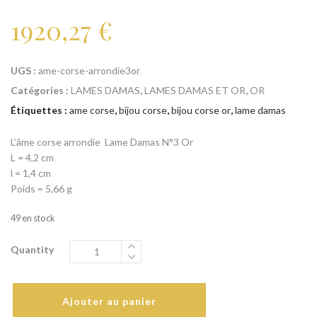
1920,27
€
UGS :
ame-corse-arrondie3or
Catégories :
LAMES DAMAS
,
LAMES DAMAS ET OR
,
OR
Étiquettes :
ame corse
,
bijou corse
,
bijou corse or
,
lame damas
L’âme corse arrondie Lame Damas N°3 Or
L = 4,2 cm
l = 1,4 cm
Poids = 5,66 g
49 en stock
Quantity
Ajouter au panier