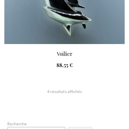
Voilier
88,55
€
Trié
4 résultats affichés
du
plus
Recherche
récent