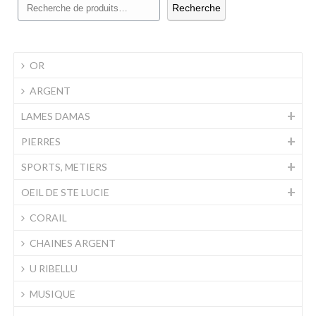
Recherche
au
plus
OR
ancien
ARGENT
LAMES DAMAS
PIERRES
SPORTS, METIERS
OEIL DE STE LUCIE
CORAIL
CHAINES ARGENT
U RIBELLU
MUSIQUE