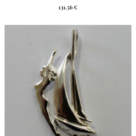
131,56
€