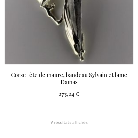
Corse tête de maure, bandeau Sylvain et lame
Damas
273,24
€
Trié
9 résultats affichés
du