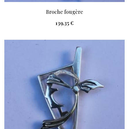
Broche fougère
139,35
€